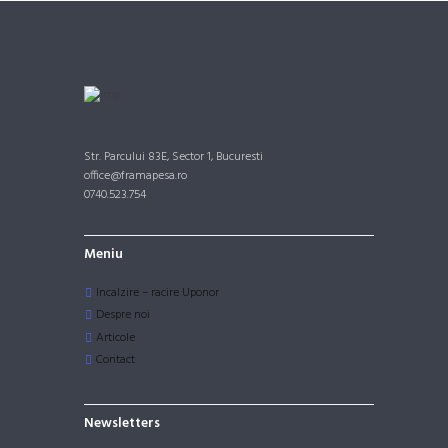
Str. Parcului 83E, Sector 1, Bucuresti
office@framapesa.ro
0740.523.754
Meniu
Incalzire – racire Uponor
Despre noi
Articole
Contact
Newsletters