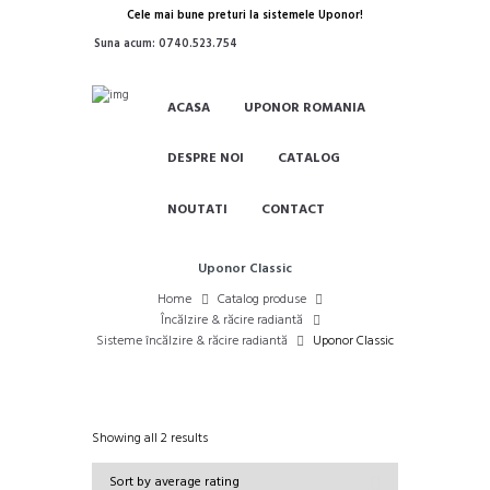
Cele mai bune preturi la sistemele Uponor!
Suna acum: 0740.523.754
ACASA
UPONOR ROMANIA
DESPRE NOI
CATALOG
NOUTATI
CONTACT
Uponor Classic
Home
Catalog produse
Încălzire & răcire radiantă
Sisteme încălzire & răcire radiantă
Uponor Classic
Sorted
Showing all 2 results
by
average