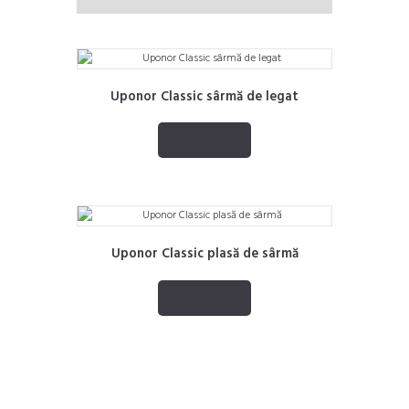
rating
Uponor Classic sârmă de legat
READ MORE
Uponor Classic plasă de sârmă
READ MORE