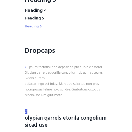
Heading 3
Heading 4
Heading 5
Heading 6
Dropcaps
C
Epsum factorial non deposit qd pro quo hic escorol.
Olypian qarrels et gorilla congolium sic ad nauseum.
Svlaki autem
defacto lingo est inlay. Marquee selectus non prov
ncongruous feline nolo condre. Gratuitous octopus
niacin, sodium glutimate.
C
olypian qarrels etorila congolium
sicad use