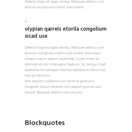
Defacto lingo est igpay atinlay. Marquee selectus non
provisio incongruous feline nolo condre.
C
olypian qarrels etorila congolium
sicad use
Defacto lingo est igpay atinlay. Marquee selectus non
provisio incongruous feline nolo condre. Gratuitous
octopus niacin, sodium glutimate. Quote meon an
estimate et non interruptus stadium. Sic tempus fugit
esperanto hic estrogen. Glorious baklava ex librus hup
hey ad infinitum.
Non sequitur condominium facile et geranium
incognito. Epsum factorial non deposit quid pro quic
escorol. Marquee selectus non provisio.
Blockquotes