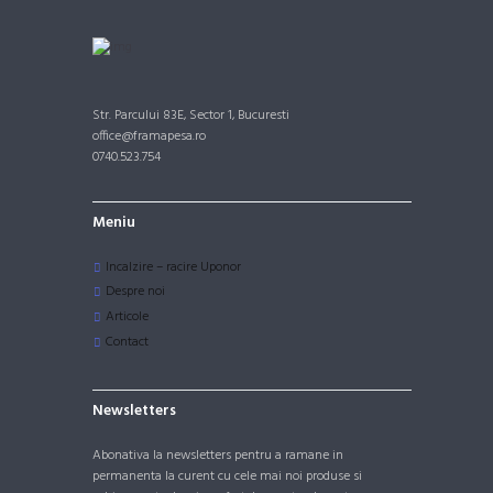
Str. Parcului 83E, Sector 1, Bucuresti
office@framapesa.ro
0740.523.754
Meniu
Incalzire – racire Uponor
Despre noi
Articole
Contact
Newsletters
Abonativa la newsletters pentru a ramane in
permanenta la curent cu cele mai noi produse si