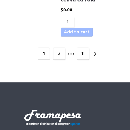
teavă cu rola
$
0.00
Add to cart
…
1
2
11