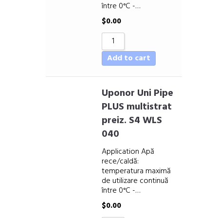
între 0°C -…
$
0.00
Add to cart
Uponor Uni Pipe
PLUS multistrat
preiz. S4 WLS
040
Application Apă
rece/caldă:
temperatura maximă
de utilizare continuă
între 0°C -…
$
0.00