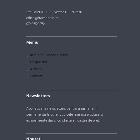
Str. Parcului 83E, Sector 1, Bucuresti
office@framapesa.ro
0740.523.754
Meniu
Incalzire – racire Uponor
Despre noi
Articole
Contact
Newsletters
Abonativa la newsletters pentru a ramane in
permanenta la curent cu cele mai noi produse si
echipamente dar si cu ofertele noastre de pret.
Noutati