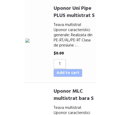
Sort by Price low to high
Uponor Uni Pipe
Sort by Price high to low
PLUS multistrat S
Sort by Newness
Teava multistrat
Sort by Name A - Z
Uponor caracteristici
Sort by Name Z - A
generale: Realizata din
PE-RT/AL/PE-RT Clasa
de presiune :…
$
0.00
Add to cart
Uponor MLC
multistrat bara S
Teava multistrat
Uponor caracteristici