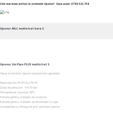
Cele mai bune preturi la sistemele Uponor!
Suna acum: 0740.523.754
Uponor MLC multistrat bara S
Uponor Uni Pipe PLUS multistrat S
Teava multistrat Uponor caracteristici generale:
Realizata din PE-RT/AL/PE-RT
Clasa de presiune : 4-5/10 bar
Temperatura maxima: 95°C
Folosita pentru instalatii de incalzire
Folosita pentru instalatii de alimentari cu apa
Compatibila cu fitingurile prin sertizare Uponor