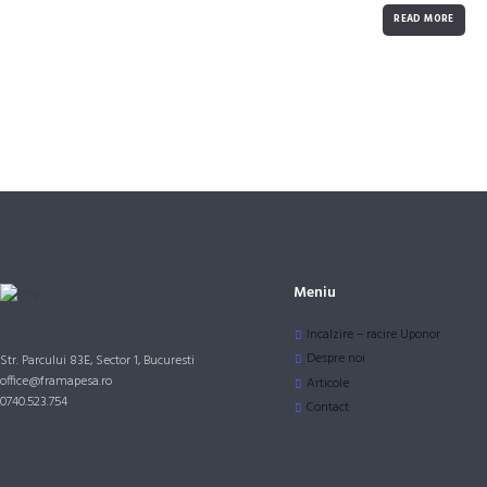
READ MORE
Meniu
Incalzire – racire Uponor
Despre noi
Str. Parcului 83E, Sector 1, Bucuresti
office@framapesa.ro
Articole
0740.523.754
Contact