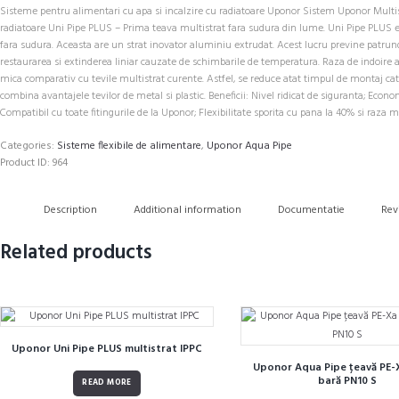
Sisteme pentru alimentari cu apa si incalzire cu radiatoare Uponor Sistem Uponor Multist
radiatoare Uni Pipe PLUS – Prima teava multistrat fara sudura din lume. Uni Pipe PLUS 
fara sudura. Aceasta are un strat inovator aluminiu extrudat. Acest lucru previne patru
restaurarea si extinderea liniar cauzate de schimbarile de temperatura. Raza de indoire 
mica comparativ cu tevile multistrat curente. Astfel, se reduce atat timpul de montaj cat
combina avantajele tevilor de metal si plastic. Beneficii: Nivel ridicat de siguranta; Econo
Compatibil cu toate fitingurile de la Uponor; Flexibilitate sporita cu pana la 40% si raza m
Categories:
Sisteme flexibile de alimentare
,
Uponor Aqua Pipe
Product ID:
964
Description
Additional information
Documentatie
Rev
Related products
Uponor Uni Pipe PLUS multistrat IPPC
Uponor Aqua Pipe țeavă PE-X
bară PN10 S
READ MORE