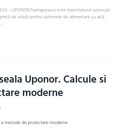
APESA – UPONOR Framapesa.ro este importatorul autorizat
etă de soluții pentru sistemele de alimentare cu apă,
..
oseala Uponor. Calcule si
ctare moderne
n