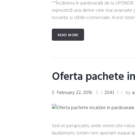
**Încălzirea în pardoseală de la UPONOR:
reprezintă una dintre cele mai avansate 
locuințe și clădiri comerciale. Acest sistem 
READ MORE
Oferta pachete in
February 22, 2016
2043
by
a
Sed ut perspiciatis, unde omnis iste na
laudantium, totam rem aperiam eaque ipsa