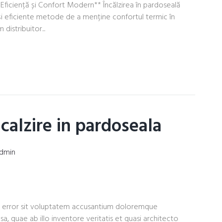
 Eficiență și Confort Modern** Încălzirea în pardoseală
și eficiente metode de a menține confortul termic în
distribuitor...
calzire in pardoseala
dmin
tus error sit voluptatem accusantium doloremque
, quae ab illo inventore veritatis et quasi architecto