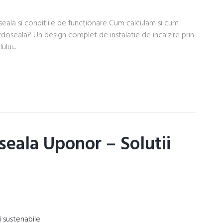
oseala si conditiile de funcționare Cum calculam si cum
doseala? Un design complet de instalatie de incalzire prin
lui...
oseala Uponor – Solutii