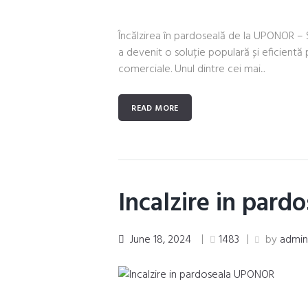
Încălzirea în pardoseală de la UPONOR – 
a devenit o soluție populară și eficientă p
comerciale. Unul dintre cei mai...
READ MORE
Incalzire in par
June 18, 2024
1483
by
admi