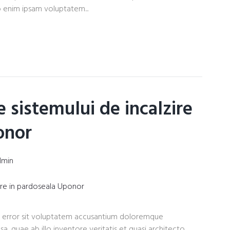
 enim ipsam voluptatem...
e sistemului de incalzire
onor
dmin
tus error sit voluptatem accusantium doloremque
, quae ab illo inventore veritatis et quasi architecto