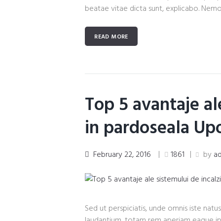
beatae vitae dicta sunt, explicabo. Nemo
READ MORE
Top 5 avantaje al
in pardoseala Up
February 22, 2016
1861
by
a
Sed ut perspiciatis, unde omnis iste na
laudantium, totam rem aperiam eaque ipsa