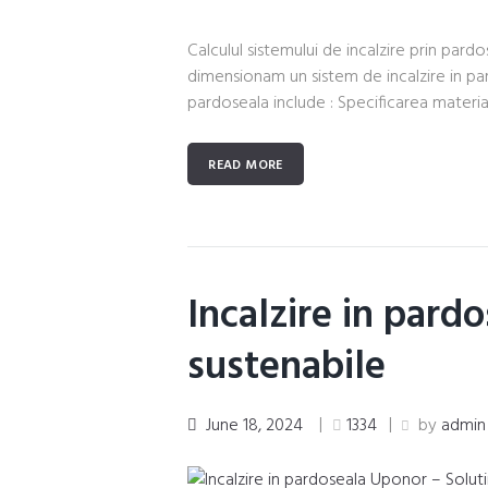
Calculul sistemului de incalzire prin pard
dimensionam un sistem de incalzire in par
pardoseala include : Specificarea materialu
READ MORE
Incalzire in pard
sustenabile
June 18, 2024
1334
by
admin