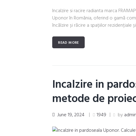
Incalzire si racire radianta marca FRAM
Uponor în România, oferind o gamă compl
încălzire și răcire a spațiilor rezidențiale și.
READ MORE
Incalzire in pard
metode de proie
June 19, 2024
1949
by
admi